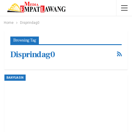
Home
Disprindag0
Browsing Tag
Disprindag0
BANYUASIN