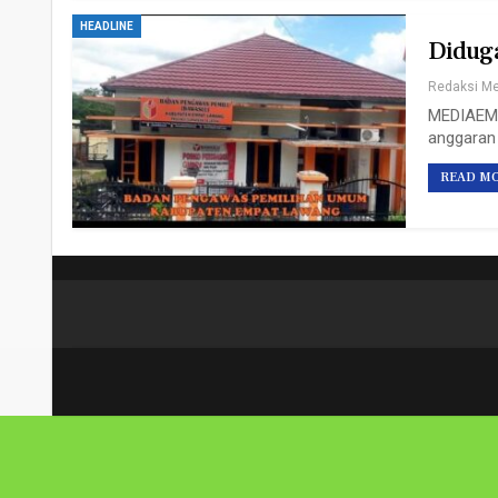
HEADLINE
Diduga
MEDIAEMP
anggaran 
READ MO