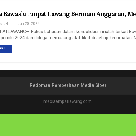
 Bawaslu Empat Lawang Bermain Anggaran, Mema
Redaksi Media4Lawang
Jun 28, 2024
ATLAWANG— Fokus bahasan dalam konsolidasi ini ialah terkait Ba
pemilu 2024 dan diduga memasang staf fiktif di setiap kecamatan. M
RE...
Pedoman Pemberitaan Media Siber
mediaempatlawang.com