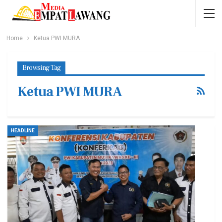
Home
Ketua PWI MURA
Browsing Tag
Ketua PWI MURA
HEADLINE