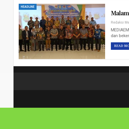
HEADLINE
Malam 
MEDIAEMP
dan beker
READ MO