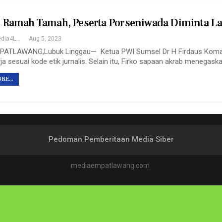
Ramah Tamah, Peserta Porseniwada Diminta La
Redaksi Media4Lawang
Aug 5, 2023
ATLAWANG,Lubuk Linggau— Ketua PWI Sumsel Dr H Firdaus Komar, 
ja sesuai kode etik jurnalis. Selain itu, Firko sapaan akrab menegas
RE...
Pedoman Pemberitaan Media Siber
mediaempatlawang.com