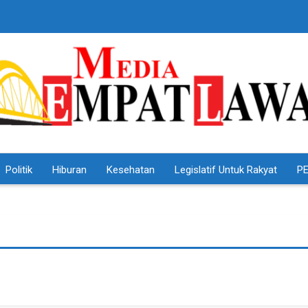
Politik
Hiburan
Kesehatan
Legislatif Untuk Rakyat
PE