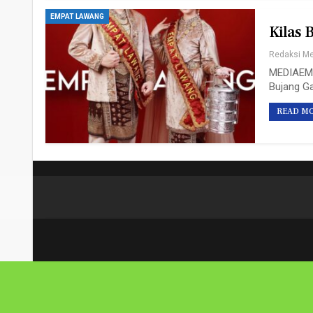
EMPAT LAWANG
Kilas 
MEDIAEMPA
Bujang Ga
READ MO