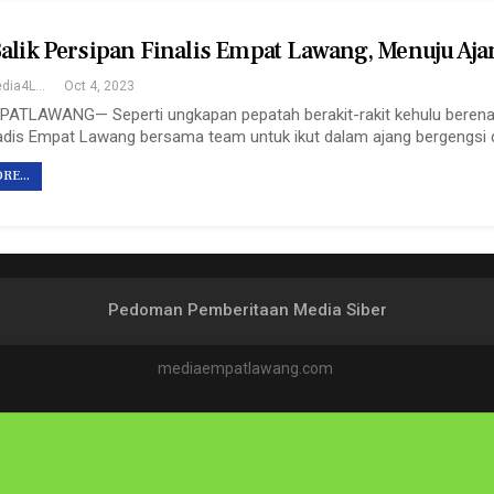
Balik Persipan Finalis Empat Lawang, Menuju Aja
Redaksi Media4Lawang
Oct 4, 2023
TLAWANG— Seperti ungkapan pepatah berakit-rakit kehulu berenang k
dis Empat Lawang bersama team untuk ikut dalam ajang bergengsi d
RE...
Pedoman Pemberitaan Media Siber
mediaempatlawang.com