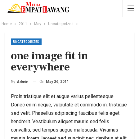
Home
2011
May
Uncategorized
UNCATEGORIZED
one image fit in
everywhere
On
May 26, 2011
By
Admin
Proin tristique elit et augue varius pellentesque.
Donec enim neque, vulputate et commodo in, tristique
sed velit. Phasellus adipiscing faucibus felis eget
hendrerit. Vestibulum aliquet mauris sed felis
convallis, sed tempus augue malesuada. Vivamus
mauris lorem, laoreet sed suscipit nec, dapibus at elit.