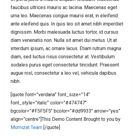
faucibus ultrices mauris ac lacinia. Maecenas eget
urna leo. Maecenas congue mauris erat, in eleifend
ante eleifend quis. In quis leo sit amet nibh imperdiet
dignissim. Morbi malesuada luctus tortor, id cursus
diam venenatis non. Nulla sit amet dui metus. Ut at
interdum ipsum, ac ornare lacus. Etiam rutrum magna
diam, sed luctus risus consectetur at. Vestibulum
sodales purus eget consectetur tincidunt. Praesent
augue nisl, consectetur a leo vel, vehicula dapibus
nibh.
[quote font=”verdana” font_size=”14″
font_style=”italic” color=”#474747″
bgcolor=”#F5F5F5″ bcolor=”#dd9933″ arrow=”yes”
align=”centre”]This Demo Content Brought to you by
Momizat Team
[/quote]