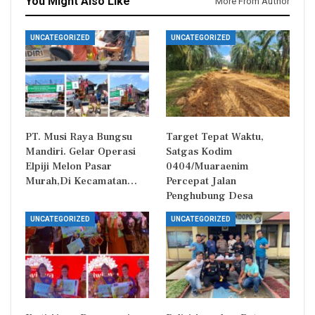
You Might Also Like
More From Author
UNCATEGORIZED
UNCATEGORIZED
PT. Musi Raya Bungsu
Target Tepat Waktu,
Mandiri. Gelar Operasi
Satgas Kodim
Elpiji Melon Pasar
0404/Muaraenim
Murah,Di Kecamatan…
Percepat Jalan
Penghubung Desa
UNCATEGORIZED
UNCATEGORIZED