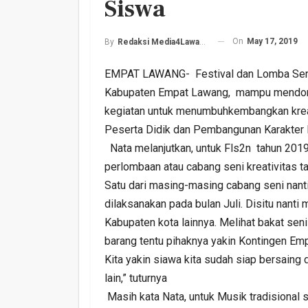
Siswa
On
May 17, 2019
By
Redaksi Media4Lawang
EMPAT LAWANG- Festival dan Lomba Seni 
Kabupaten Empat Lawang, mampu mendongkra
kegiatan untuk menumbuhkembangkan kreati
Peserta Didik dan Pembangunan Karakter
Harlah PKB Yang Ke 28
Nata melanjutkan, untuk Fls2n tahun 2019 
Empat Lawang Gelar Gi
Barokah
perlombaan atau cabang seni kreativitas tar
Satu dari masing-masing cabang seni nanti
Admin
Jul 17, 2026
0
dilaksanakan pada bulan Juli. Disitu nanti
Kabupaten kota lainnya. Melihat bakat sen
barang tentu pihaknya yakin Kontingen Em
Kita yakin siawa kita sudah siap bersaing 
lain,” tuturnya
Masih kata Nata, untuk Musik tradisional s