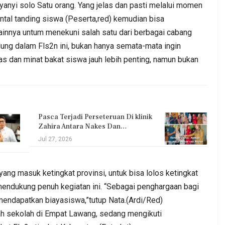
yanyi solo Satu orang. Yang jelas dan pasti melalui momen
tal tanding siswa (Peserta,red) kemudian bisa
ainnya untum menekuni salah satu dari berbagai cabang
dung dalam Fls2n ini, bukan hanya semata-mata ingin
tas dan minat bakat siswa jauh lebih penting, namun bukan
Pasca Terjadi Perseteruan Di klinik
Zahira Antara Nakes Dan…
Jul 27, 2026
ng masuk ketingkat provinsi, untuk bisa lolos ketingkat
) mendukung penuh kegiatan ini. “Sebagai penghargaan bagi
mendapatkan biayasiswa,”tutup Nata.(Ardi/Red)
ah sekolah di Empat Lawang, sedang mengikuti