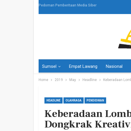
Pedoman Pemberitaan Media Siber
Sumsel
Empat Lawang
Nasional
Home
2019
May
Headline
Keberadaan Lomba
HEADLINE
OLAHRAGA
PENDIDIKAN
Keberadaan Lomba
HEADLINE
Dongkrak Kreativ