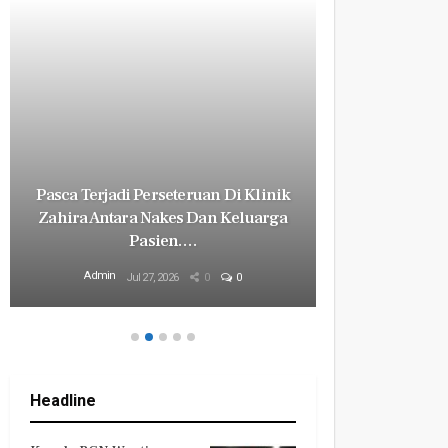
Pasca Terjadi Perseteruan Di Klinik
Milyaran R
Zahira Antara Nakes Dan Keluarga
Revital
Pasien.…
Mily
Admin
Admin
Jul 27, 2026
0
0
Headline