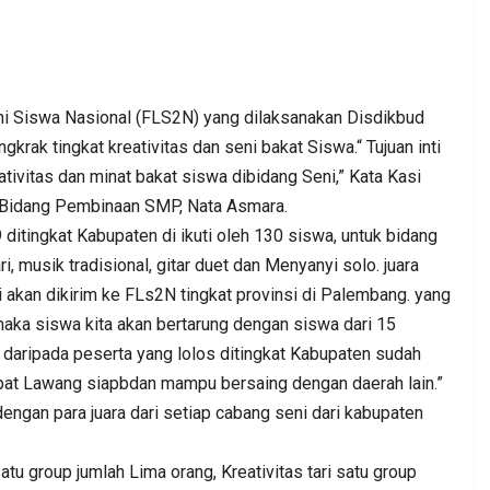
Siswa Nasional (FLS2N) yang dilaksanakan Disdikbud
k tingkat kreativitas dan seni bakat Siswa.“ Tujuan inti
vitas dan minat bakat siswa dibidang Seni,” Kata Kasi
 Bidang Pembinaan SMP, Nata Asmara.
. DPC PKB
Kepala BGN Wanti—Wanti SPPG
ditingkat Kabupaten di ikuti oleh 130 siswa, untuk bidang
at Jum’at
Pakai Gas Melon, Minyak Kita Dan
Beras SPHP,…
i, musik tradisional, gitar duet dan Menyanyi solo. juara
 akan dikirim ke FLs2N tingkat provinsi di Palembang. yang
Admin
0
Aug 2, 2026
0
0
 maka siswa kita akan bertarung dengan siswa dari 15
i daripada peserta yang lolos ditingkat Kabupaten sudah
pat Lawang siapbdan mampu bersaing dengan daerah lain.”
dengan para juara dari setiap cabang seni dari kabupaten
atu group jumlah Lima orang, Kreativitas tari satu group