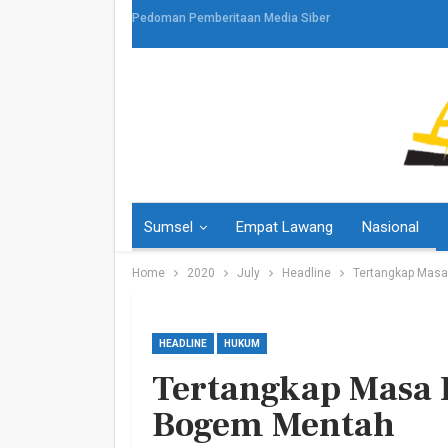
Pedoman Pemberitaan Media Siber
Sumsel
Empat Lawang
Nasional
Home
2020
July
Headline
Tertangkap Masa
HEADLINE
HUKUM
Tertangkap Masa 
HEADLINE
Bogem Mentah