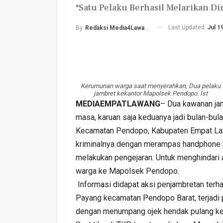
*Satu Pelaku Berhasil Melarikan Di
Last Updated
Jul 1
By
Redaksi Media4Lawang
Kerumunan warga saat menyerahkan, Dua pelaku
jambret kekantor Mapolsek Pendopo. Ist
Harlah PKB Yang Ke 28
MEDIAEMPATLAWANG
– Dua kawanan jam
Empat Lawang Gelar Gi
masa, karuan saja keduanya jadi bulan-bul
Barokah
Kecamatan Pendopo, Kabupaten Empat Lawa
Admin
Jul 17, 2026
0
kriminalnya dengan merampas handphone m
melakukan pengejaran. Untuk menghindari 
warga ke Mapolsek Pendopo.
Informasi didapat aksi penjambretan terh
Payang kecamatan Pendopo Barat, terjadi 
dengan menumpang ojek hendak pulang ke