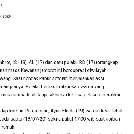
ri
9, 2020
. DPC PKB
Kepala BGN Wanti—Wanti SPPG
bret, IS (18), AL (17) dan satu pelaku RD (17),tertangkap
at Jum’at
Pakai Gas Melon, Minyak Kita Dan
anan masa.Kawanan jambret ini berooprasi diwilayah
Beras SPHP,…
ng. Saat hendak kabur setelah menjalankan aksi
Admin
0
Aug 2, 2026
0
0
angsanya. Pelaku berhasil ditangkap warga yang
amuk massa lebih lanjut akhirnya ke Dua pelaku diserahkan
adap korban Perempuan, Ayun Elisda (19) warga desa Tebat
pada sabtu (18/07/20) sekira pukul 17.00 wib saat korban
 rumah.