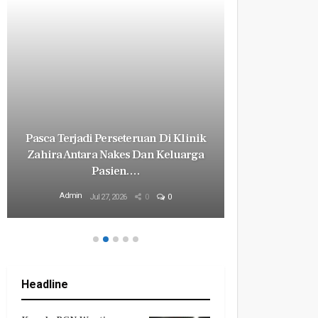
Pasca Terjadi Perseteruan Di Klinik
Milyaran R
Zahira Antara Nakes Dan Keluarga
Revital
Pasien.…
Mily
Admin
Admin
Jul 27, 2026
0
0
Headline