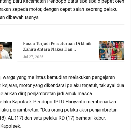
intang Baru kecamatan Pendopo Barat tiba tiba dipepet oleh
nakan sepeda motor, dengan cepat salah seorang pelaku
an dibawah tasnya.
Pasca Terjadi Perseteruan Di klinik
Zahira Antara Nakes Dan…
Jul 27, 2026
g, warga yang melintas kemudian melakukan pengejaran
r kejaran, motor yang dikendarai pelaku terjatuh, tak ayal dua
melarikan diri) penjambretan jadi amuk massa.
lalui Kapolsek Pendopo IPTU Hariyanto membenarkan
aku penjambretan. “Dua orang pelaku aksi penjambretan
8), AL (17) dan satu pelaku RD (17) berhasil kabur,
 Kapolsek.