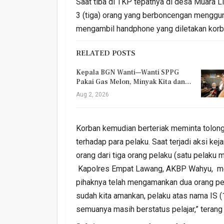
Saat tiba di TKP tepatnya di desa Muara L
3 (tiga) orang yang berboncengan menggu
mengambil handphone yang diletakan korb
RELATED POSTS
Kepala BGN Wanti—Wanti SPPG
Pakai Gas Melon, Minyak Kita dan…
Aug 2, 2026
Korban kemudian berteriak meminta tolon
terhadap para pelaku. Saat terjadi aksi keja
orang dari tiga orang pelaku (satu pelaku 
Kapolres Empat Lawang, AKBP Wahyu, me
pihaknya telah mengamankan dua orang pel
sudah kita amankan, pelaku atas nama IS (1
semuanya masih berstatus pelajar,” terang