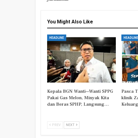
You Might Also Like
HEADLINE
HEADLIN
Kepala BGN Wanti—Wanti SPPG
Pasca T
Pakai Gas Melon, Minyak Kita
klinik 
dan Beras SPHP, Langsung…
Keluarg
PREV
NEXT