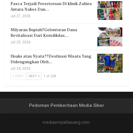
Pasca Terjadi Perseteruan Di klinik Zahira
Antara Nakes Dan…
Jul 27, 2026
Milyaran Rupiah!!Gelontoran Dana
Revitalisasi Dari Kemdikdas…
Jul 25, 2026
Hoaks atau Nyata??Destinasi Wisata Yang
Didengungkan Oleh…
Jul 24, 2026
PREV
NEXT
1 of 228
Pedoman Pemberitaan Media Siber
mediaempatlawang.com