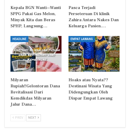
Kepala BGN Wanti—Wanti
Pasca Terjadi
SPPG Pakai Gas Melon,
Perseteruan Di klinik
Minyak Kita dan Beras
Zahira Antara Nakes Dan
SPHP, Langsung…
Keluarga Pasien.…
HEADLINE
EMPAT LAWANG
Milyaran
Hoaks atau Nyata??
Rupiah!!Gelontoran Dana
Destinasi Wisata Yang
Revitalisasi Dari
Didengungkan Oleh
Kemdikdas Milyaran
Dispar Empat Lawang
Jalur Dana…
PREV
NEXT