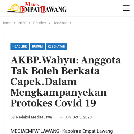
Home
2020
October
Headline
HEADLINE
HUKUM
KESEHATAN
AKBP.Wahyu: Anggota
Tak Boleh Berkata
Capek.Dalam
Mengkampanyekan
Protokes Covid 19
On
Oct 5, 2020
By
Redaksi Media4Lawang
MEDIAEMPATLAWANG- Kapolres Empat Lawang.