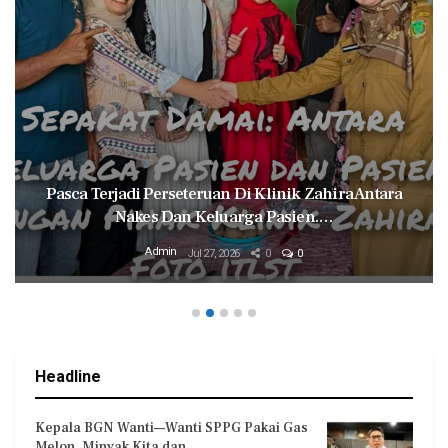
Pasca Terjadi Perseteruan Di Klinik Zahira Antara
Nakes Dan Keluarga Pasien.…
Admin
Jul 27, 2026
0
0
Headline
Kepala BGN Wanti—Wanti SPPG Pakai Gas
Melon, Minyak Kita dan…