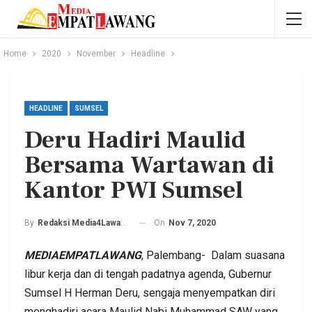
Home
2020
November
Headline
HEADLINE
SUMSEL
Deru Hadiri Maulid
Bersama Wartawan di
Kantor PWI Sumsel
On
Nov 7, 2020
By
Redaksi Media4Lawang
MEDIAEMPATLAWANG
, Palembang- Dalam suasana
libur kerja dan di tengah padatnya agenda, Gubernur
Sumsel H Herman Deru, sengaja menyempatkan diri
menghadiri acara Maulid Nabi Muhammad SAW yang