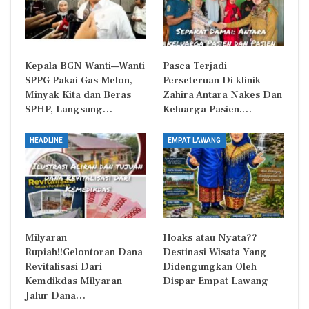
Kepala BGN Wanti—Wanti
Pasca Terjadi
SPPG Pakai Gas Melon,
Perseteruan Di klinik
Minyak Kita dan Beras
Zahira Antara Nakes Dan
SPHP, Langsung…
Keluarga Pasien.…
HEADLINE
EMPAT LAWANG
Milyaran
Hoaks atau Nyata??
Rupiah!!Gelontoran Dana
Destinasi Wisata Yang
Revitalisasi Dari
Didengungkan Oleh
Kemdikdas Milyaran
Dispar Empat Lawang
Jalur Dana…