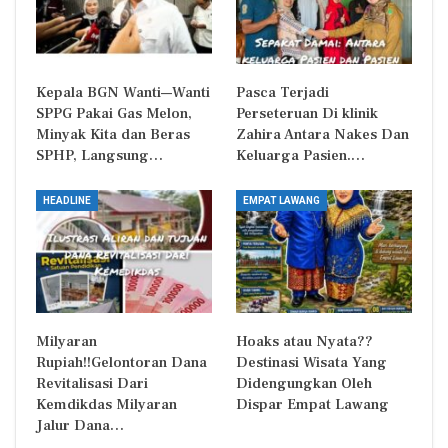
Kepala BGN Wanti—Wanti
Pasca Terjadi
SPPG Pakai Gas Melon,
Perseteruan Di klinik
Minyak Kita dan Beras
Zahira Antara Nakes Dan
SPHP, Langsung…
Keluarga Pasien.…
HEADLINE
EMPAT LAWANG
Milyaran
Hoaks atau Nyata??
Rupiah!!Gelontoran Dana
Destinasi Wisata Yang
Revitalisasi Dari
Didengungkan Oleh
Kemdikdas Milyaran
Dispar Empat Lawang
Jalur Dana…