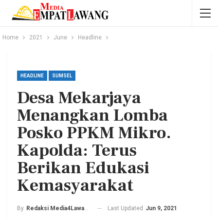
Home
2021
June
Headline
HEADLINE
SUMSEL
Desa Mekarjaya
Menangkan Lomba
Posko PPKM Mikro.
Kapolda: Terus
Berikan Edukasi
Kemasyarakat
Last Updated
Jun 9, 2021
By
Redaksi Media4Lawang