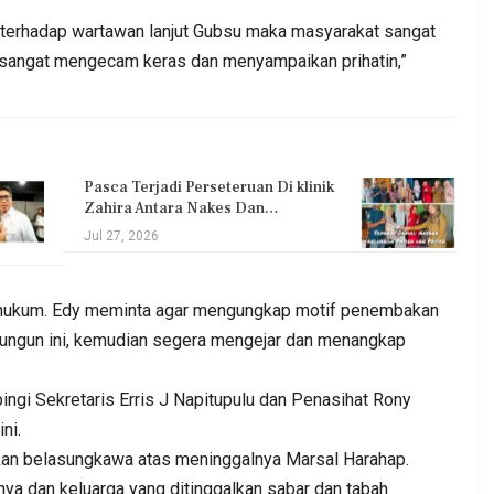
n terhadap wartawan lanjut Gubsu maka masyarakat sangat
a sangat mengecam keras dan menyampaikan prihatin,”
Pasca Terjadi Perseteruan Di klinik
Zahira Antara Nakes Dan…
Jul 27, 2026
 hukum. Edy meminta agar mengungkap motif penembakan
ungun ini, kemudian segera mengejar dan menangkap
ngi Sekretaris Erris J Napitupulu dan Penasihat Rony
ni.
n belasungkawa atas meninggalnya Marsal Harahap.
a dan keluarga yang ditinggalkan sabar dan tabah