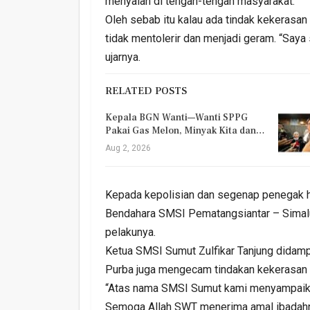
menyalah di tengah-tengah masyarakat.
Oleh sebab itu kalau ada tindak kekerasa
tidak mentolerir dan menjadi geram. “Say
ujarnya.
RELATED POSTS
Kepala BGN Wanti—Wanti SPPG
Pakai Gas Melon, Minyak Kita dan…
Aug 2, 2026
Kepada kepolisian dan segenap penegak
Bendahara SMSI Pematangsiantar – Simal
pelakunya.
Ketua SMSI Sumut Zulfikar Tanjung didampi
Purba juga mengecam tindakan kekerasan i
“Atas nama SMSI Sumut kami menyampaika
Semoga Allah SWT menerima amal ibadahny