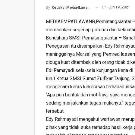
On
Jun 19, 2021
By
Redaksi Media4Lawang
MEDIAEMPATLAWANG,Pematangsiantar— Gub
memadukan segenap potensi dan kekuata
Bendahara SMSI Pematangsiantar – Simalu
Penegasan itu disampaikan Edy Rahmayadi
meninggalnya Marsal yang Pemred lasser
Harlah PKB Yang Ke 28
diduga kuat ditembak oleh orang tidak dike
Empat Lawang Gelar Gi
Edi Ramayadi sela-sela kunjungan kerja d
Barokah
turut Ketua SMSI Sumut Zulfikar Tanjung, 
Admin
Jul 17, 2026
0
mengecam keras kekerasan terhadap insan
“Apa pun bentuk dan motifnya, saya menge
sedang menjalankan tugas mulianya,” teg
tersebut.
Edy Rahmayadi mengakui wartawan merupa
pihak yang tidak suka terhadap hasil ker