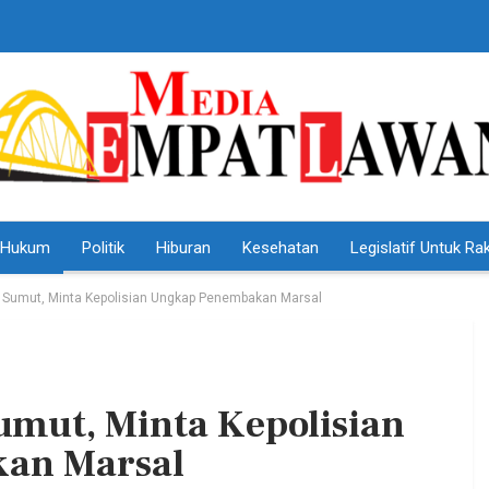
Hukum
Politik
Hiburan
Kesehatan
Legislatif Untuk Ra
 Sumut, Minta Kepolisian Ungkap Penembakan Marsal
umut, Minta Kepolisian
HEADLINE
an Marsal