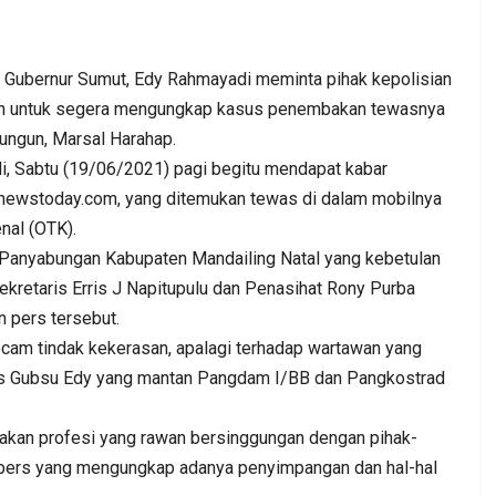
ernur Sumut, Edy Rahmayadi meminta pihak kepolisian
n untuk segera mengungkap kasus penembakan tewasnya
ngun, Marsal Harahap.
, Sabtu (19/06/2021) pagi begitu mendapat kabar
newstoday.com, yang ditemukan tewas di dalam mobilnya
. DPC PKB
Kepala BGN Wanti—Wanti SPPG
nal (OTK).
at Jum’at
Pakai Gas Melon, Minyak Kita Dan
i Panyabungan Kabupaten Mandailing Natal yang kebetulan
Beras SPHP,…
Sekretaris Erris J Napitupulu dan Penasihat Rony Purba
Admin
0
Aug 2, 2026
0
0
 pers tersebut.
cam tindak kekerasan, apalagi terhadap wartawan yang
as Gubsu Edy yang mantan Pangdam I/BB dan Pangkostrad
kan profesi yang rawan bersinggungan dengan pihak-
ja pers yang mengungkap adanya penyimpangan dan hal-hal