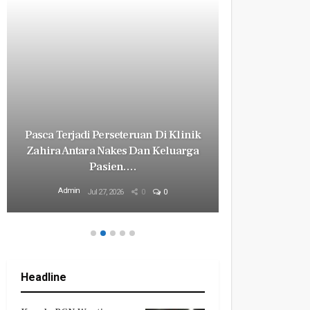
Pasca Terjadi Perseteruan Di Klinik
Milyaran R
Zahira Antara Nakes Dan Keluarga
Revital
Pasien.…
Mily
Admin
Admin
Jul 27, 2026
0
0
Headline