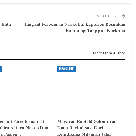
NEXT POST
i Buta
Tangkal Peredaran Narkoba, Kapolres Resmikan
Kampung Tangguh Narkoba
More From Author
E
HEADLINE
erjadi Perseteruan Di
Milyaran Rupiah!!Gelontoran
Zahira Antara Nakes Dan
Dana Revitalisasi Dari
a Pasien.…
Kemdikdas Milyaran Jalur