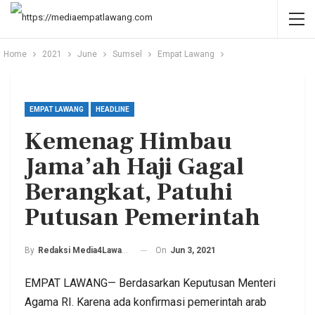
Home
2021
June
Sumsel
Empat Lawang
EMPAT LAWANG
HEADLINE
Kemenag Himbau
Jama’ah Haji Gagal
Berangkat, Patuhi
Putusan Pemerintah
On
Jun 3, 2021
By
Redaksi Media4Lawang
EMPAT LAWANG— Berdasarkan Keputusan Menteri
Agama RI. Karena ada konfirmasi pemerintah arab