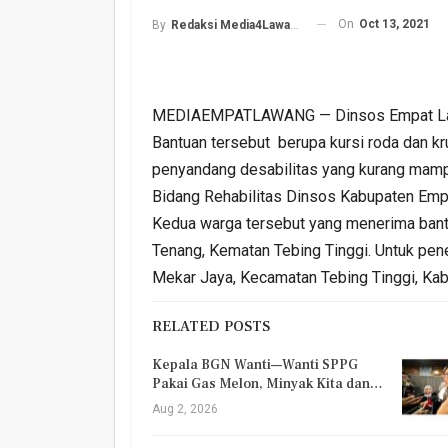
On
Oct 13, 2021
By
Redaksi Media4Lawang
MEDIAEMPATLAWANG — Dinsos Empat Lawan
Bantuan tersebut berupa kursi roda dan kru
penyandang desabilitas yang kurang mampu
Harlah PKB Yang Ke 28
Bidang Rehabilitas Dinsos Kabupaten Emp
Empat Lawang Gelar Gi
Kedua warga tersebut yang menerima bantu
Barokah
Tenang, Kematan Tebing Tinggi. Untuk pene
Mekar Jaya, Kecamatan Tebing Tinggi, Ka
Admin
Jul 17, 2026
0
RELATED POSTS
Kepala BGN Wanti—Wanti SPPG
Pakai Gas Melon, Minyak Kita dan…
Aug 2, 2026