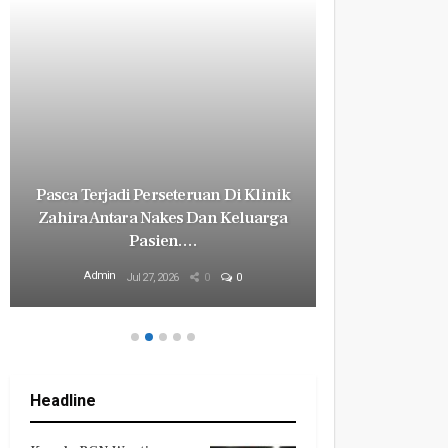
Pasca Terjadi Perseteruan Di Klinik
Milyaran R
Zahira Antara Nakes Dan Keluarga
Revital
Pasien.…
Mily
Admin
Admin
Jul 27, 2026
0
0
Headline