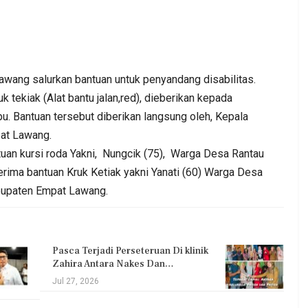
g salurkan bantuan untuk penyandang disabilitas.
k tekiak (Alat bantu jalan,red), dieberikan kepada
. Bantuan tersebut diberikan langsung oleh, Kepala
. DPC PKB
Kepala BGN Wanti—Wanti SPPG
at Lawang.
at Jum’at
Pakai Gas Melon, Minyak Kita Dan
an kursi roda Yakni, Nungcik (75), Warga Desa Rantau
Beras SPHP,…
rima bantuan Kruk Ketiak yakni Yanati (60) Warga Desa
bupaten Empat Lawang.
Admin
0
Aug 2, 2026
0
0
Pasca Terjadi Perseteruan Di klinik
Zahira Antara Nakes Dan…
Jul 27, 2026