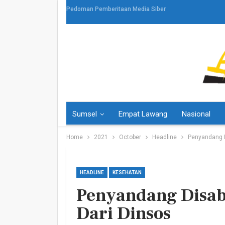
Pedoman Pemberitaan Media Siber
Sumsel
Empat Lawang
Nasional
Home
2021
October
Headline
Penyandang D
HEADLINE
KESEHATAN
Penyandang Disab
HEADLINE
Dari Dinsos