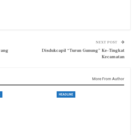
NEXT POST
gang
Disdukcapil “Turun Gunung” Ke-Tingkat
Kecamatan
More From Author
E
HEADLINE