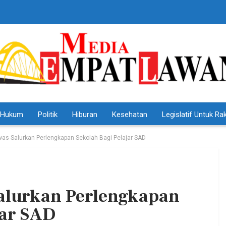
Hukum
Politik
Hiburan
Kesehatan
Legislatif Untuk Ra
as Salurkan Perlengkapan Sekolah Bagi Pelajar SAD
alurkan Perlengkapan
HEADLINE
jar SAD