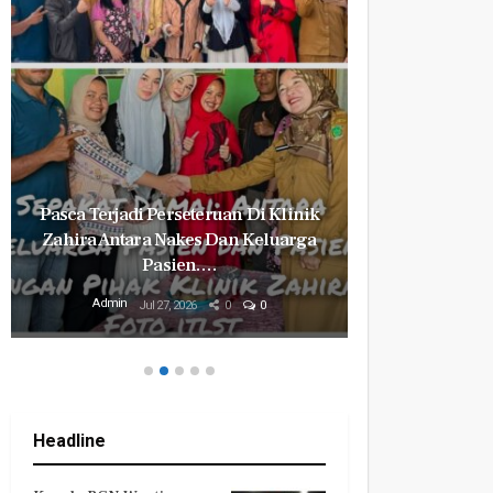
Pasca Terjadi Perseteruan Di Klinik
Milyaran R
Zahira Antara Nakes Dan Keluarga
Revital
Pasien.…
Mily
Admin
Admin
Jul 27, 2026
0
0
Headline