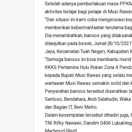
Setelah adanya pemberlakuan masa PPKM
aktivitas belajar bagi pelajar di Musi Rawas
“Dan situasi ini kami coba menginisiasi ke
memberikan kebermanfaatan terutama bagi 
Dia menambahkan, bansos yang dilaksanak
dilanjutkan pada besok, Jumat (8/10/2021)
Jaya, Kecamatan Tuah Negeri, Kabupaten 
“Semoga bansos ini bisa membantu murid
KKKS Pertamina Hulu Rokan Zona 4 Pendop
kepada Bupati Musi Rawas yang selalu m
wartawan Musi Rawas semakin solid dan 
Penyerahan bansos tersebut diserahkan la
Santoso, Bendahara, Andi Salahudin, Waka 
dan Bagian IT, Beni Metro.
Dalam kesempatan tersebut dihadiri juga, P
TNI Rifky Nawawi, Dandim 0406 Lubuklingga
Machmud.(Red)