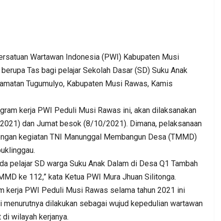
tuan Wartawan Indonesia (PWI) Kabupaten Musi
berupa Tas bagi pelajar Sekolah Dasar (SD) Suku Anak
camatan Tugumulyo, Kabupaten Musi Rawas, Kamis
. DPC PKB
Kepala BGN Wanti—Wanti SPPG
at Jum’at
Pakai Gas Melon, Minyak Kita Dan
ogram kerja PWI Peduli Musi Rawas ini, akan dilaksanakan
Beras SPHP,…
10/2021) dan Jumat besok (8/10/2021). Dimana, pelaksanaan
n dengan kegiatan TNI Manunggal Membangun Desa (TMMD)
Admin
0
Aug 2, 2026
0
0
uklinggau.
pada pelajar SD warga Suku Anak Dalam di Desa Q1 Tambah
TMMD ke 112,” kata Ketua PWI Mura Jhuan Silitonga.
m kerja PWI Peduli Musi Rawas selama tahun 2021 ini
ini menurutnya dilakukan sebagai wujud kepedulian wartawan
di wilayah kerjanya.