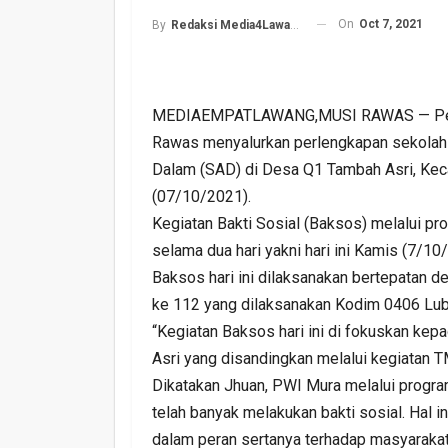
On
Oct 7, 2021
By
Redaksi Media4Lawang
MEDIAEMPATLAWANG,MUSI RAWAS — Persa
Rawas menyalurkan perlengkapan sekolah 
Dalam (SAD) di Desa Q1 Tambah Asri, Ke
Harlah PKB Yang Ke 28
(07/10/2021).
Empat Lawang Gelar Gi
Kegiatan Bakti Sosial (Baksos) melalui pr
Barokah
selama dua hari yakni hari ini Kamis (7/
Baksos hari ini dilaksanakan bertepata
Admin
Jul 17, 2026
0
ke 112 yang dilaksanakan Kodim 0406 Lub
“Kegiatan Baksos hari ini di fokuskan ke
Asri yang disandingkan melalui kegiatan 
Dikatakan Jhuan, PWI Mura melalui progra
telah banyak melakukan bakti sosial. Hal 
dalam peran sertanya terhadap masyarakat 