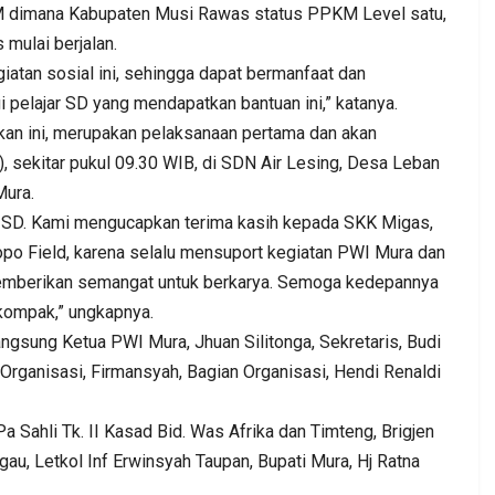
 dimana Kabupaten Musi Rawas status PPKM Level satu,
 mulai berjalan.
giatan sosial ini, sehingga dapat bermanfaat dan
pelajar SD yang mendapatkan bantuan ini,” katanya.
an ini, merupakan pelaksanaan pertama dan akan
, sekitar pukul 09.30 WIB, di SDN Air Lesing, Desa Leban
Mura.
 SD. Kami mengucapkan terima kasih kepada SKK Migas,
o Field, karena selalu mensuport kegiatan PWI Mura dan
emberikan semangat untuk berkarya. Semoga kedepannya
kompak,” ungkapnya.
ngsung Ketua PWI Mura, Jhuan Silitonga, Sekretaris, Budi
Organisasi, Firmansyah, Bagian Organisasi, Hendi Renaldi
a Sahli Tk. II Kasad Bid. Was Afrika dan Timteng, Brigjen
u, Letkol Inf Erwinsyah Taupan, Bupati Mura, Hj Ratna