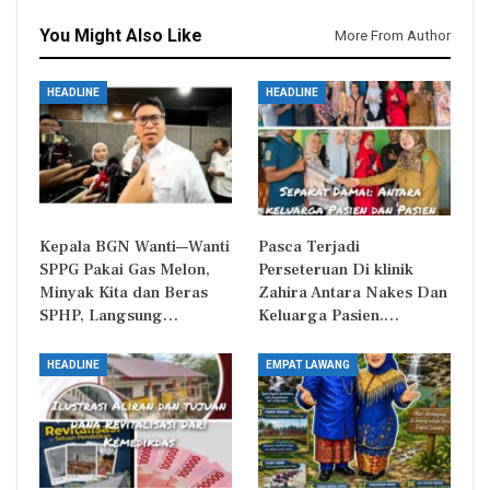
You Might Also Like
More From Author
HEADLINE
HEADLINE
Kepala BGN Wanti—Wanti
Pasca Terjadi
SPPG Pakai Gas Melon,
Perseteruan Di klinik
Minyak Kita dan Beras
Zahira Antara Nakes Dan
SPHP, Langsung…
Keluarga Pasien.…
HEADLINE
EMPAT LAWANG