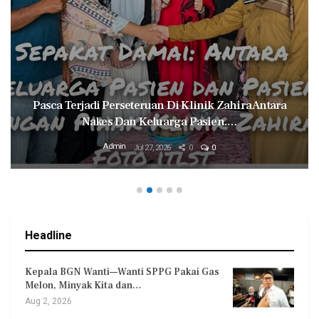
Pasca Terjadi Perseteruan Di Klinik Zahira Antara
Nakes Dan Keluarga Pasien.…
Admin
Jul 27, 2026
0
0
Headline
Kepala BGN Wanti—Wanti SPPG Pakai Gas
Melon, Minyak Kita dan…
Aug 2, 2026