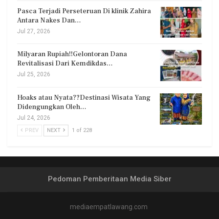
Pasca Terjadi Perseteruan Di klinik Zahira
Antara Nakes Dan…
Jul 27, 2026
Milyaran Rupiah!!Gelontoran Dana
Revitalisasi Dari Kemdikdas…
Jul 25, 2026
Hoaks atau Nyata??Destinasi Wisata Yang
Didengungkan Oleh…
Jul 24, 2026
PREV
NEXT
1 of 228
Pedoman Pemberitaan Media Siber
mediaempatlawang.com