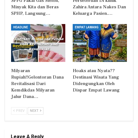
SPPG Pakai Gas Melon,
Perseteruan Di klinik
Minyak Kita dan Beras
Zahira Antara Nakes Dan
SPHP, Langsung…
Keluarga Pasien.…
HEADLINE
EMPAT LAWANG
Milyaran
Hoaks atau Nyata??
Rupiah!!Gelontoran Dana
Destinasi Wisata Yang
Revitalisasi Dari
Didengungkan Oleh
Kemdikdas Milyaran
Dispar Empat Lawang
Jalur Dana…
PREV
NEXT
Leave A Reply