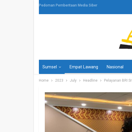
Pedoman Pemberitaan Media Siber
Sumsel
Empat Lawang
Nasional
Home
2023
July
Headline
Pelayanan BRI S
HEADLINE