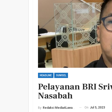
Harlah PKB Yang Ke 28
Empat Lawang Gelar Gi
Barokah
Admin
Jul 17, 2026
0
HEADLINE
SUMSEL
Pelayanan BRI Sr
Nasabah
On
Jul 5, 2023
By
Redaksi Media4Lawang