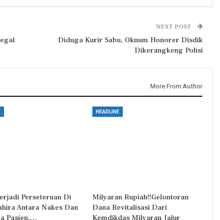
NEXT POST
legal
Diduga Kurir Sabu, Oknum Honorer Disdik
Dikerangkeng Polisi
More From Author
E
HEADLINE
erjadi Perseteruan Di
Milyaran Rupiah!!Gelontoran
Zahira Antara Nakes Dan
Dana Revitalisasi Dari
a Pasien.…
Kemdikdas Milyaran Jalur