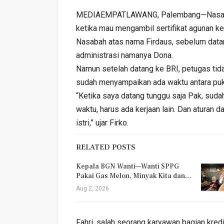
MEDIAEMPATLAWANG, Palembang—Nasabah B
ketika mau mengambil sertifikat agunan 
Nasabah atas nama Firdaus, sebelum datan
administrasi namanya Dona.
Namun setelah datang ke BRI, petugas tid
sudah menyampaikan ada waktu antara puku
“Ketika saya datang tunggu saja Pak, sudah
waktu, harus ada kerjaan lain. Dan aturan 
istri,” ujar Firko.
RELATED POSTS
Kepala BGN Wanti—Wanti SPPG
Pakai Gas Melon, Minyak Kita dan…
Aug 2, 2026
Fahri, salah seorang karyawan bagian kredi