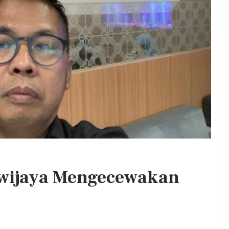
. DPC PKB
Kepala BGN Wanti—Wanti SPPG
at Jum’at
Pakai Gas Melon, Minyak Kita Dan
Beras SPHP,…
Admin
0
Aug 2, 2026
0
0
iwijaya Mengecewakan