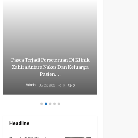
Pasca Terjadi Perseteruan Di Klinik
Milyaran R
Zahira Antara Nakes Dan Keluarga
Revital
Pasien.…
Mily
Admin
Admin
Jul 27, 2026
0
0
Headline