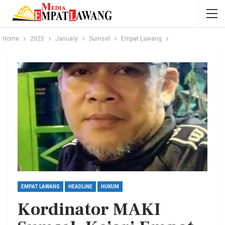
Home
2025
January
Sumsel
Empat Lawang
EMPAT LAWANG
HEADLINE
HUKUM
Kordinator MAKI