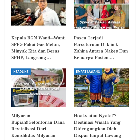
Kepala BGN Wanti—Wanti
Pasca Terjadi
SPPG Pakai Gas Melon,
Perseteruan Di klinik
Minyak Kita dan Beras
Zahira Antara Nakes Dan
SPHP, Langsung…
Keluarga Pasien.…
HEADLINE
EMPAT LAWANG
Milyaran
Hoaks atau Nyata??
Rupiah!!Gelontoran Dana
Destinasi Wisata Yang
Revitalisasi Dari
Didengungkan Oleh
Kemdikdas Milyaran
Dispar Empat Lawang