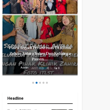
Pasca Terjadi Perseteruan Di Klinik
Milyaran R
Zahira Antara Nakes Dan Keluarga
Revital
Pasien.…
Mily
Admin
Admin
Jul 27, 2026
0
0
Headline