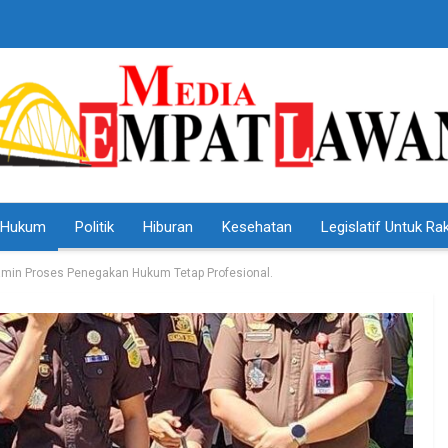
Hukum
Politik
Hiburan
Kesehatan
Legislatif Untuk Ra
amin Proses Penegakan Hukum Tetap Profesional.
HEADLINE