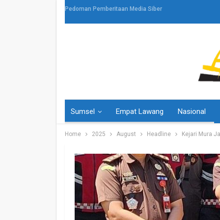
Pedoman Pemberitaan Media Siber
Sumsel
Empat Lawang
Nasional
Home
2025
August
Headline
Kejari Mura J
HEADLINE