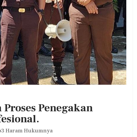
. DPC PKB
Kepala BGN Wanti—Wanti SPPG
at Jum’at
Pakai Gas Melon, Minyak Kita Dan
Beras SPHP,…
Admin
0
Aug 2, 2026
0
0
n Proses Penegakan
esional.
a Sp3 Haram Hukumnya