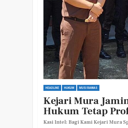
Harlah PKB Yang Ke 28
Empat Lawang Gelar Gi
Barokah
Admin
Jul 17, 2026
0
HEADLINE
HUKUM
MUSI RAWAS
Kejari Mura Jami
Hukum Tetap Prof
Kasi Intel: Bagi Kami Kejari Mur