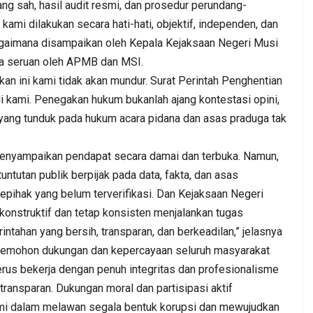
ng sah, hasil audit resmi, dan prosedur perundang-
ami dilakukan secara hati-hati, objektif, independen, dan
agaimana disampaikan oleh Kepala Kejaksaan Negeri Musi
ma seruan oleh APMB dan MSI.
kan ini kami tidak akan mundur. Surat Perintah Penghentian
i kami. Penegakan hukum bukanlah ajang kontestasi opini,
ang tunduk pada hukum acara pidana dan asas praduga tak
enyampaikan pendapat secara damai dan terbuka. Namun,
ntutan publik berpijak pada data, fakta, dan asas
sepihak yang belum terverifikasi. Dan Kejaksaan Negeri
 konstruktif dan tetap konsisten menjalankan tugas
ahan yang bersih, transparan, dan berkeadilan,” jelasnya
memohon dukungan dan kepercayaan seluruh masyarakat
rus bekerja dengan penuh integritas dan profesionalisme
ransparan. Dukungan moral dan partisipasi aktif
kami dalam melawan segala bentuk korupsi dan mewujudkan