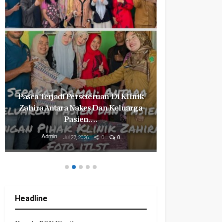
Pasca Terjadi Perseteruan Di Klinik
Milyaran R
Zahira Antara Nakes Dan Keluarga
Revital
Pasien.…
Mily
Admin
Admin
Jul 27, 2026
0
0
Headline