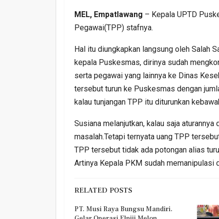
MEL, Empatlawang
– Kepala UPTD Puske
Pegawai(TPP) stafnya.
Hal itu diungkapkan langsung oleh Salah
kepala Puskesmas, dirinya sudah mengkonf
serta pegawai yang lainnya ke Dinas Kes
tersebut turun ke Puskesmas dengan juml
kalau tunjangan TPP itu diturunkan kebawa
Susiana melanjutkan, kalau saja aturannya d
masalah.Tetapi ternyata uang TPP tersebut
TPP tersebut tidak ada potongan alias tur
Artinya Kepala PKM sudah memanipulasi da
RELATED POSTS
PT. Musi Raya Bungsu Mandiri.
Gelar Operasi Elpiji Melon…