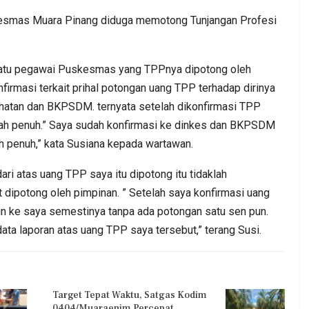
smas Muara Pinang diduga memotong Tunjangan Profesi
 Satu pegawai Puskesmas yang TPPnya dipotong oleh
irmasi terkait prihal potongan uang TPP terhadap dirinya
ehatan dan BKPSDM. ternyata setelah dikonfirmasi TPP
ah penuh.” Saya sudah konfirmasi ke dinkes dan BKPSDM
h penuh,” kata Susiana kepada wartawan.
ari atas uang TPP saya itu dipotong itu tidaklah
 dipotong oleh pimpinan. ” Setelah saya konfirmasi uang
un ke saya semestinya tanpa ada potongan satu sen pun.
ta laporan atas uang TPP saya tersebut,” terang Susi.
Target Tepat Waktu, Satgas Kodim
0404/Muaraenim Percepat…