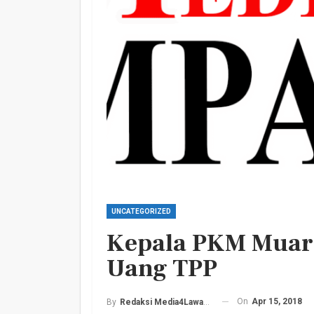
Harlah PKB Yang Ke 28
Empat Lawang Gelar Gi
Barokah
Admin
Jul 17, 2026
0
UNCATEGORIZED
Kepala PKM Muara
Uang TPP
On
Apr 15, 2018
By
Redaksi Media4Lawang