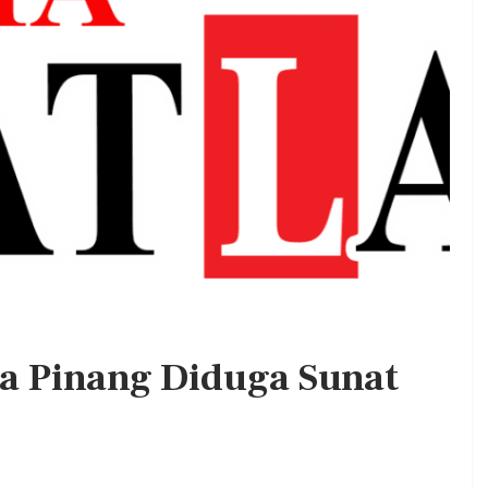
. DPC PKB
Kepala BGN Wanti—Wanti SPPG
at Jum’at
Pakai Gas Melon, Minyak Kita Dan
Beras SPHP,…
Admin
0
Aug 2, 2026
0
0
 Pinang Diduga Sunat