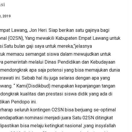
si
9, 2019
 Lawang, Jon Heri. Siap berikan satu gajinya bagi
onal (O2SN), Yang mewakili Kabupaten Empat Lawang untuk
nsi.Satu bulan gaji saya untuk mereka,”jelasnya
 untuk memacu semangat siswa dalam mewujudkan untuk
. DPC PKB
Kepala BGN Wanti—Wanti SPPG
inya pemerintah melalui Dinas Pendidikan dan Kebudayaan
at Jum’at
Pakai Gas Melon, Minyak Kita Dan
 mendongkrak apa saja potensi yang bisa memajukan dunia
Beras SPHP,…
rawati ini. Sebab hal itu juga selaras dengan apa yang
Admin
0
Aug 2, 2026
0
0
awang. “ Kami(Disdikbud) merupakan kepanjangan tangan
ngkrak kualitas dan prestasi siswa didik yang ada di
ikan Pendopo ini.
erharap seluruh kontingen O2SN bisa berjuang se-optimal
endapatkan nominasi menjadi juara Satu 02SN ditingkat
pastikan bisa melaju ketingkat nasional ,yang insya’allah