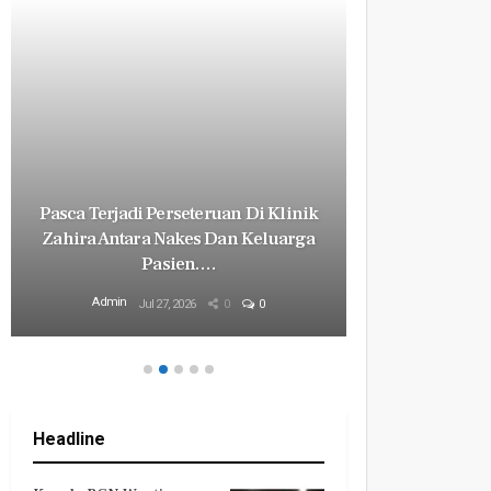
Pasca Terjadi Perseteruan Di Klinik
Milyaran R
Zahira Antara Nakes Dan Keluarga
Revital
Pasien.…
Mily
Admin
Admin
Jul 27, 2026
0
0
Headline