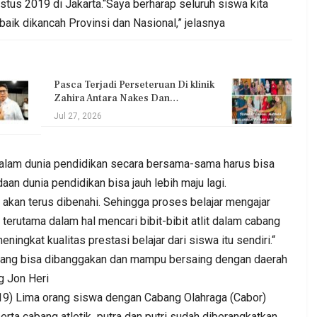
tus 2019 di Jakarta.“Saya berharap seluruh siswa kita
baik dikancah Provinsi dan Nasional,” jelasnya
Pasca Terjadi Perseteruan Di klinik
Zahira Antara Nakes Dan…
Jul 27, 2026
alam dunia pendidikan secara bersama-sama harus bisa
an dunia pendidikan bisa jauh lebih maju lagi.
 akan terus dibenahi. Sehingga proses belajar mengajar
, terutama dalam hal mencari bibit-bibit atlit dalam cabang
ningkat kualitas prestasi belajar dari siswa itu sendiri.“
hal yang bisa dibanggakan dan mampu bersaing dengan daerah
g Jon Heri
9) Lima orang siswa dengan Cabang Olahraga (Cabor)
 serta cabang atletik putra dan putri sudah diberangkatkan