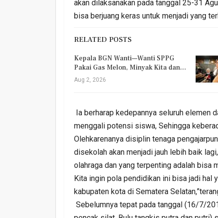
akan dilaksanakan pada tanggal 25-31 Agus
bisa berjuang keras untuk menjadi yang ter
RELATED POSTS
Kepala BGN Wanti—Wanti SPPG
Pakai Gas Melon, Minyak Kita dan…
Aug 2, 2026
Ia berharap kedepannya seluruh elemen d
menggali potensi siswa, Sehingga keberada
Olehkarenanya disiplin tenaga pengajarpun
disekolah akan menjadi jauh lebih baik lagi
olahraga dan yang terpenting adalah bisa me
Kita ingin pola pendidikan ini bisa jadi 
kabupaten kota di Sematera Selatan,”teran
Sebelumnya tepat pada tanggal (16/7/201
pencak silat, Bulu tangkis putra dan putri)