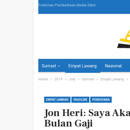
Pedoman Pemberitaan Media Siber
Sumsel
Empat Lawang
Nasional
Home
2019
July
Sumsel
Empat Lawang
EMPAT LAWANG
HEADLINE
PENDIDIKAN
Jon Heri: Saya Ak
HEADLINE
Bulan Gaji