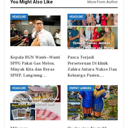
You Might Also Like
More From Author
HEADLINE
HEADLINE
Kepala BGN Wanti—Wanti
Pasca Terjadi
SPPG Pakai Gas Melon,
Perseteruan Di klinik
Minyak Kita dan Beras
Zahira Antara Nakes Dan
SPHP, Langsung…
Keluarga Pasien.…
HEADLINE
EMPAT LAWANG