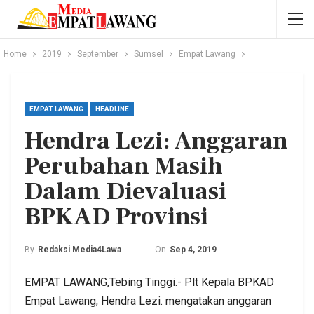
Home
2019
September
Sumsel
Empat Lawang
EMPAT LAWANG
HEADLINE
Hendra Lezi: Anggaran
Perubahan Masih
Dalam Dievaluasi
BPKAD Provinsi
On
Sep 4, 2019
By
Redaksi Media4Lawang
EMPAT LAWANG,Tebing Tinggi.- Plt Kepala BPKAD
Empat Lawang, Hendra Lezi. mengatakan anggaran