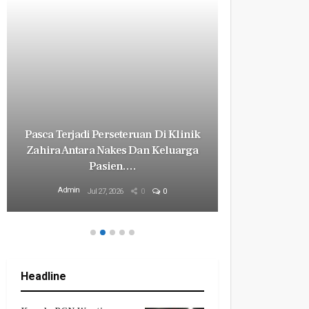
Pasca Terjadi Perseteruan Di Klinik
Milyaran R
Zahira Antara Nakes Dan Keluarga
Revital
Pasien.…
Mily
Admin
Admin
Jul 27, 2026
0
0
Headline