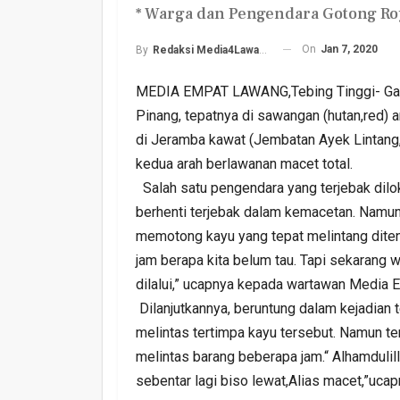
* Warga dan Pengendara Gotong Ro
On
Jan 7, 2020
By
Redaksi Media4Lawang
MEDIA EMPAT LAWANG,Tebing Tinggi- Gara
Pinang, tepatnya di sawangan (hutan,red)
di Jeramba kawat (Jembatan Ayek Lintang,r
kedua arah berlawanan macet total.
Harlah PKB Yang Ke 28
Salah satu pengendara yang terjebak dilo
Empat Lawang Gelar Gi
berhenti terjebak dalam kemacetan. Namu
Barokah
memotong kayu yang tepat melintang ditenga
Admin
Jul 17, 2026
0
jam berapa kita belum tau. Tapi sekarang
dilalui,” ucapnya kepada wartawan Media 
Dilanjutkannya, beruntung dalam kejadian 
melintas tertimpa kayu tersebut. Namun te
melintas barang beberapa jam.“ Alhamdulil
sebentar lagi biso lewat,Alias macet,”uca