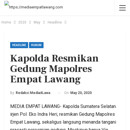
Home
2020
May
Headline
HEADLINE
HUKUM
Kapolda Resmikan
Gedung Mapolres
Empat Lawang
On
May 20, 2020
By
Redaksi Media4Lawang
MEDIA EMPAT LAWANG- Kapolda Sumatera Selatan.
irjen Pol. Eko Indra Heri, resmikan Gedung Mapolres
Empat Lawang, sekaligus langsung menanda tangani
prasasti peresmian gedung. Meskipun hanya Via