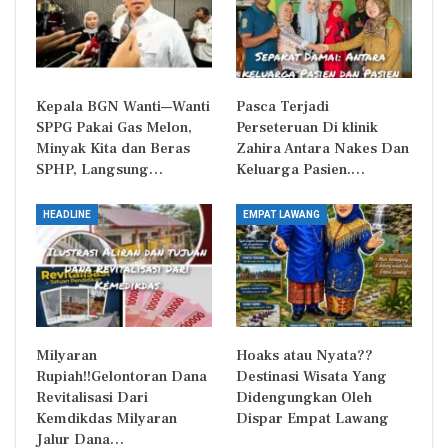
Kepala BGN Wanti—Wanti
Pasca Terjadi
SPPG Pakai Gas Melon,
Perseteruan Di klinik
Minyak Kita dan Beras
Zahira Antara Nakes Dan
SPHP, Langsung…
Keluarga Pasien.…
HEADLINE
EMPAT LAWANG
Milyaran
Hoaks atau Nyata??
Rupiah!!Gelontoran Dana
Destinasi Wisata Yang
Revitalisasi Dari
Didengungkan Oleh
Kemdikdas Milyaran
Dispar Empat Lawang
Jalur Dana…