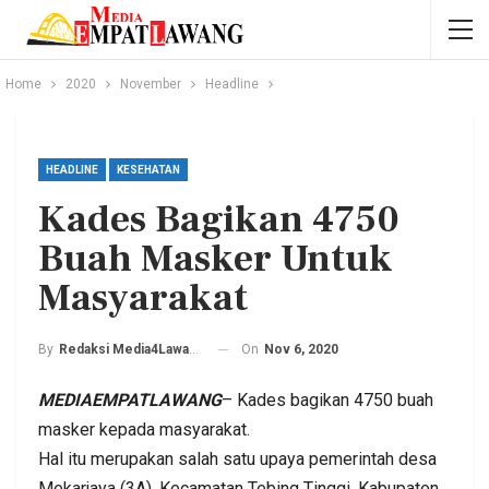
Home
2020
November
Headline
HEADLINE
KESEHATAN
Kades Bagikan 4750
Buah Masker Untuk
Masyarakat
On
Nov 6, 2020
By
Redaksi Media4Lawang
MEDIAEMPATLAWANG
– Kades bagikan 4750 buah
masker kepada masyarakat.
Hal itu merupakan salah satu upaya pemerintah desa
Mekarjaya (3A). Kecamatan Tebing Tinggi, Kabupaten