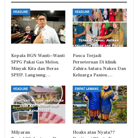
HEADLINE
HEADLINE
Kepala BGN Wanti—Wanti
Pasca Terjadi
SPPG Pakai Gas Melon,
Perseteruan Di klinik
Minyak Kita dan Beras
Zahira Antara Nakes Dan
SPHP, Langsung…
Keluarga Pasien.…
HEADLINE
EMPAT LAWANG
Milyaran
Hoaks atau Nyata??