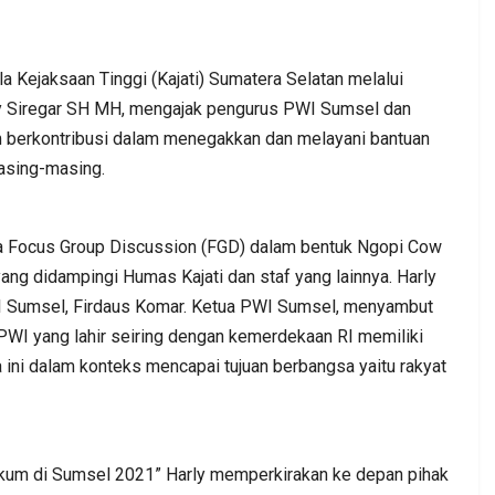
jaksaan Tinggi (Kajati) Sumatera Selatan melalui
rly Siregar SH MH, mengajak pengurus PWI Sumsel dan
 berkontribusi dalam menegakkan dan melayani bantuan
asing-masing.
. DPC PKB
Kepala BGN Wanti—Wanti SPPG
at Jum’at
Pakai Gas Melon, Minyak Kita Dan
ara Focus Group Discussion (FGD) dalam bentuk Ngopi Cow
Beras SPHP,…
yang didampingi Humas Kajati dan staf yang lainnya. Harly
I Sumsel, Firdaus Komar. Ketua PWI Sumsel, menyambut
Admin
0
Aug 2, 2026
0
0
 PWI yang lahir seiring dengan kemerdekaan RI memiliki
ni dalam konteks mencapai tujuan berbangsa yaitu rakyat
kum di Sumsel 2021” Harly memperkirakan ke depan pihak