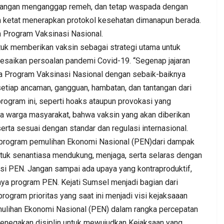
h, jangan menganggap remeh, dan tetap waspada dengan
n ketat menerapkan protokol kesehatan dimanapun berada.
 Program Vaksinasi Nasional.
uk memberikan vaksin sebagai strategi utama untuk
saikan persoalan pandemi Covid-19. “Segenap jajaran
ya Program Vaksinasi Nasional dengan sebaik-baiknya
 setiap ancaman, gangguan, hambatan, dan tantangan dari
ogram ini, seperti hoaks ataupun provokasi yang
da warga masyarakat, bahwa vaksin yang akan diberikan
erta sesuai dengan standar dan regulasi internasional.
 program pemulihan Ekonomi Nasional (PEN)dari dampak
ntuk senantiasa mendukung, menjaga, serta selaras dengan
i PEN. Jangan sampai ada upaya yang kontraproduktif,
ya program PEN. Kejati Sumsel menjadi bagian dari
gram prioritas yang saat ini menjadi visi kejaksaaan
ulihan Ekonomi Nasional (PEN) dalam rangka percepatan
enegakan disiplin untuk mewujudkan Kejaksaan yang