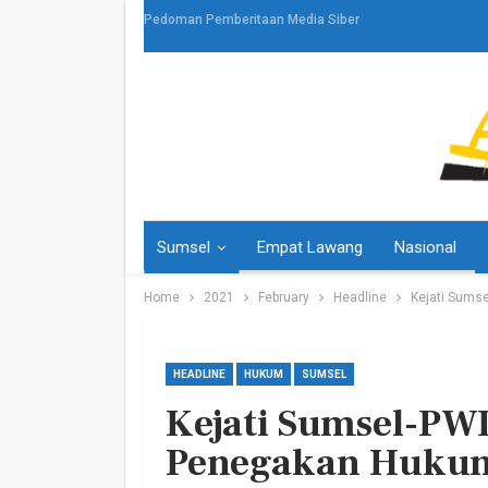
Pedoman Pemberitaan Media Siber
Sumsel
Empat Lawang
Nasional
Home
2021
February
Headline
Kejati Sums
HEADLINE
HUKUM
SUMSEL
Kejati Sumsel-PWI
HEADLINE
Penegakan Hukum