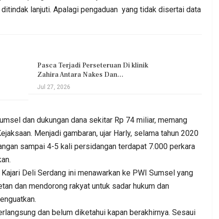
itindak lanjuti. Apalagi pengaduan yang tidak disertai data
Pasca Terjadi Perseteruan Di klinik
Zahira Antara Nakes Dan…
Jul 27, 2026
Sumsel dan dukungan dana sekitar Rp 74 miliar, memang
Kejaksaan. Menjadi gambaran, ujar Harly, selama tahun 2020
angan sampai 4-5 kali persidangan terdapat 7.000 perkara
kan.
i Kajari Deli Serdang ini menawarkan ke PWI Sumsel yang
etan dan mendorong rakyat untuk sadar hukum dan
enguatkan.
rlangsung dan belum diketahui kapan berakhirnya. Sesaui