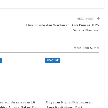
NEXT POST
Diskominfo dan Wartawan Ikuti Puncak HPN
Secara Nasional
More From Author
E
HEADLINE
erjadi Perseteruan Di
Milyaran Rupiah!!Gelontoran
Zahira Antara Nakes Dan
Dana Revitalisasi Dari