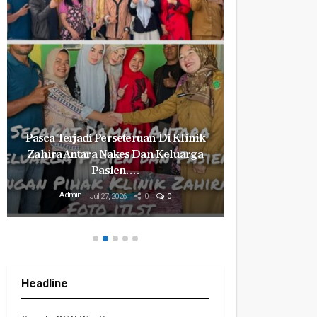
Pasca Terjadi Perseteruan Di Klinik
Milyaran R
Zahira Antara Nakes Dan Keluarga
Revital
Pasien.…
Mily
Admin
Admin
Jul 27, 2026
0
0
Headline