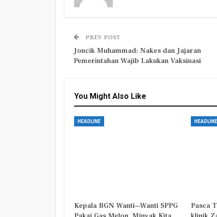
PREV POST
Joncik Muhammad: Nakes dan Jajaran
Pemerintahan Wajib Lakukan Vaksinasi
You Might Also Like
HEADLINE
HEADLIN
Kepala BGN Wanti—Wanti SPPG
Pasca T
Pakai Gas Melon, Minyak Kita
klinik 