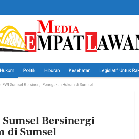
Hukum
Politik
Hiburan
Kesehatan
Legislatif Untuk Ra
el-PWI Sumsel Bersinergi Penegakan Hukum di Sumsel
 Sumsel Bersinergi
HEADLINE
 di Sumsel