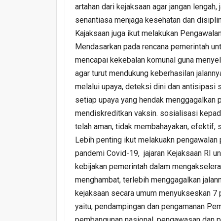
artahan dari kejaksaan agar jangan lenga
senantiasa menjaga kesehatan dan disipli
Kajaksaan juga ikut melakukan Pengawalan
Mendasarkan pada rencana pemerintah unt
mencapai kekebalan komunal guna menyele
agar turut mendukung keberhasilan jalann
melalui upaya, deteksi dini dan antisipasi
setiap upaya yang hendak menggagalkan pr
mendiskreditkan vaksin. sosialisasi kepa
telah aman, tidak membahayakan, efektif, s
Lebih penting ikut melakuakn pengawalan
pandemi Covid-19, jajaran Kejaksaan RI u
kebijakan pemerintah dalam mengakseleras
menghambat, terlebih menggagalkan jalann
kejaksaan secara umum menyukseskan 7 pro
yaitu, pendampingan dan pengamanan Pem
pembangunan nasional, pengawasan dan p