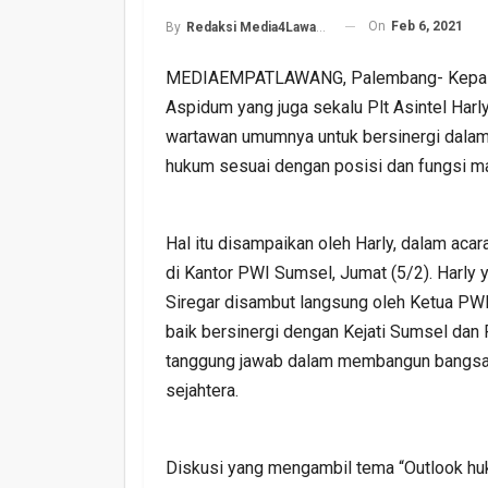
On
Feb 6, 2021
By
Redaksi Media4Lawang
MEDIAEMPATLAWANG, Palembang- Kepala Ke
Aspidum yang juga sekalu Plt Asintel Ha
wartawan umumnya untuk bersinergi dalam
hukum sesuai dengan posisi dan fungsi m
Harlah PKB Yang Ke 28
Empat Lawang Gelar Gi
Hal itu disampaikan oleh Harly, dalam ac
Barokah
di Kantor PWI Sumsel, Jumat (5/2). Harly 
Siregar disambut langsung oleh Ketua PW
Admin
Jul 17, 2026
0
baik bersinergi dengan Kejati Sumsel dan
tanggung jawab dalam membangun bangsa i
sejahtera.
Diskusi yang mengambil tema “Outlook hu