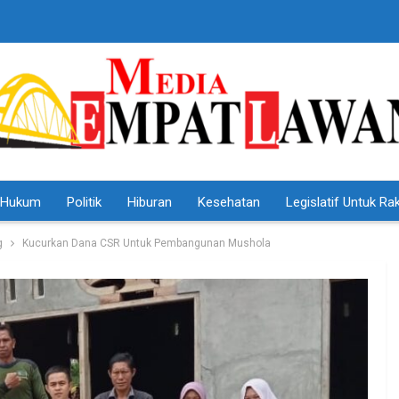
Hukum
Politik
Hiburan
Kesehatan
Legislatif Untuk Ra
g
Kucurkan Dana CSR Untuk Pembangunan Mushola
HEADLINE