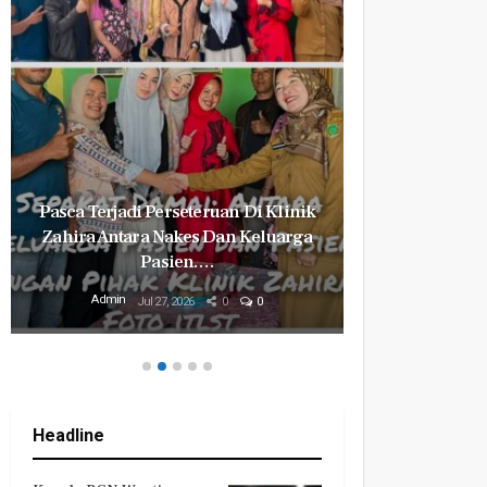
Pasca Terjadi Perseteruan Di Klinik
Milyaran R
Zahira Antara Nakes Dan Keluarga
Revital
Pasien.…
Mily
Admin
Admin
Jul 27, 2026
0
0
Headline