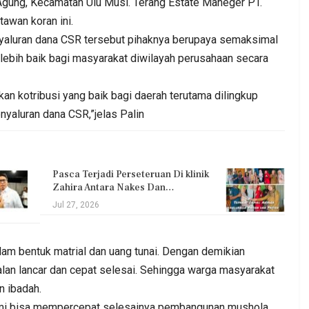
Agung, Kecamatan Ulu Musi. Terang Estate Maneger PT.
tawan koran ini.
enyaluran dana CSR tersebut pihaknya berupaya semaksimal
lebih baik bagi masyarakat diwilayah perusahaan secara
n kotribusi yang baik bagi daerah terutama dilingkup
nyaluran dana CSR,”jelas Palin
Pasca Terjadi Perseteruan Di klinik
Zahira Antara Nakes Dan…
Jul 27, 2026
lam bentuk matrial dan uang tunai. Dengan demikian
alan lancar dan cepat selesai. Sehingga warga masyarakat
n ibadah.
mi bisa mempercepat selesainya pembangunan mushola