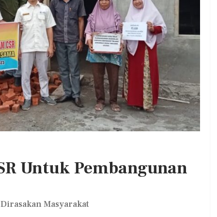
. DPC PKB
Kepala BGN Wanti—Wanti SPPG
at Jum’at
Pakai Gas Melon, Minyak Kita Dan
Beras SPHP,…
Admin
0
Aug 2, 2026
0
0
SR Untuk Pembangunan
 Dirasakan Masyarakat