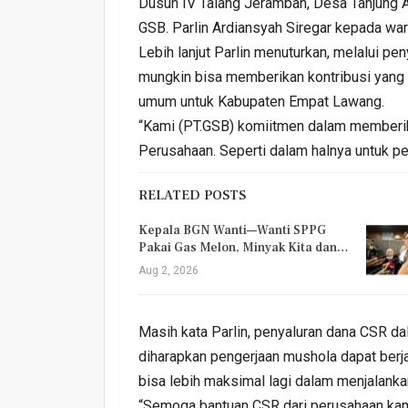
Dusun IV Talang Jerambah, Desa Tanjung 
GSB. Parlin Ardiansyah Siregar kepada war
Lebih lanjut Parlin menuturkan, melalui p
mungkin bisa memberikan kontribusi yang 
umum untuk Kabupaten Empat Lawang.
“Kami (PT.GSB) komiitmen dalam memberika
Perusahaan. Seperti dalam halnya untuk pe
RELATED POSTS
Kepala BGN Wanti—Wanti SPPG
Pakai Gas Melon, Minyak Kita dan…
Aug 2, 2026
Masih kata Parlin, penyaluran dana CSR da
diharapkan pengerjaan mushola dapat berj
bisa lebih maksimal lagi dalam menjalanka
“Semoga bantuan CSR dari perusahaan ka