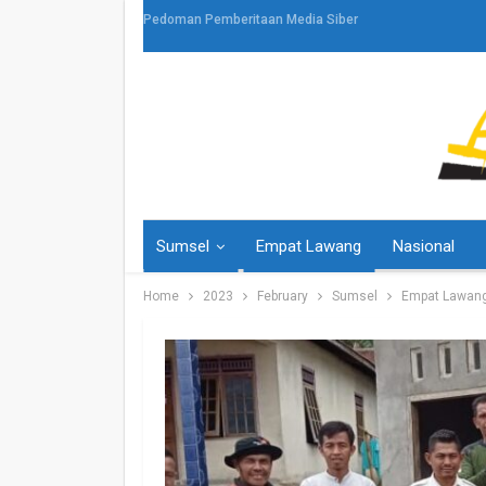
Pedoman Pemberitaan Media Siber
Sumsel
Empat Lawang
Nasional
Home
2023
February
Sumsel
Empat Lawan
HEADLINE