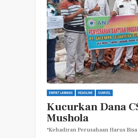
Harlah PKB Yang Ke 28
Empat Lawang Gelar Gi
Barokah
Admin
Jul 17, 2026
0
EMPAT LAWANG
HEADLINE
SUMSEL
Kucurkan Dana C
Mushola
*Kehadiran Perusahaan Harus Bisa