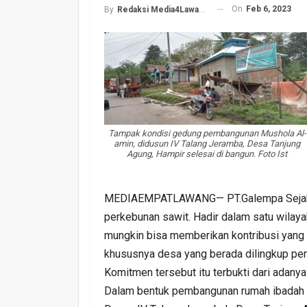
On
Feb 6, 2023
By
Redaksi Media4Lawang
Tampak kondisi gedung pembangunan Mushola Al-
amin, didusun IV Talang Jeramba, Desa Tanjung
Agung, Hampir selesai di bangun. Foto Ist
MEDIAEMPATLAWANG— PT.Galempa Sejahte
perkebunan sawit. Hadir dalam satu wilaya
mungkin bisa memberikan kontribusi yang
khususnya desa yang berada dilingkup pe
Komitmen tersebut itu terbukti dari adanya
Dalam bentuk pembangunan rumah ibadah 