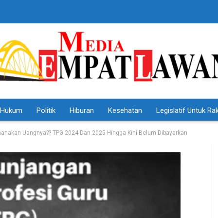
Hukum
Politik
Hiburan
Kesehatan
Legislatif Untuk Ra
anakan Uangnya?? TPG 2024 Dan 2025 Hingga Kini Belum Dibayarkan
HEADLINE