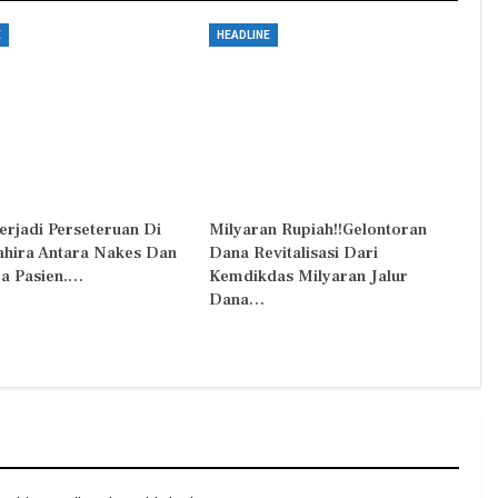
E
HEADLINE
erjadi Perseteruan Di
Milyaran Rupiah!!Gelontoran
Zahira Antara Nakes Dan
Dana Revitalisasi Dari
a Pasien.…
Kemdikdas Milyaran Jalur
Dana…