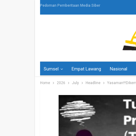
Pedoman Pemberitaan Media Siber
Sumsel
Empat Lawang
Nasional
Home
2026
July
Headline
Yasaman!!!Dikem
HEADLINE