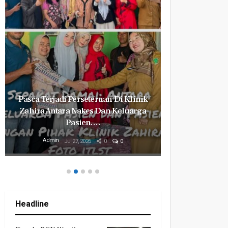
Pasca Terjadi Perseteruan Di Klinik
Milyaran R
Zahira Antara Nakes Dan Keluarga
Revital
Pasien.…
Mily
Admin
Admin
Jul 27, 2026
0
0
Headline