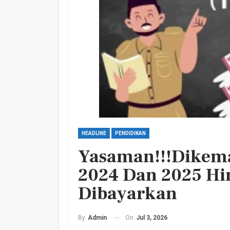
Harlah PKB Yang Ke 28
Empat Lawang Gelar Gi
Barokah
HEADLINE
PENDIDIKAN
Admin
Jul 17, 2026
0
Yasaman!!!Dikem
2024 Dan 2025 Hi
Dibayarkan
On
Jul 3, 2026
By
Admin