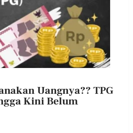
. DPC PKB
Kepala BGN Wanti—Wanti SPPG
at Jum’at
Pakai Gas Melon, Minyak Kita Dan
Beras SPHP,…
Admin
0
Aug 2, 2026
0
0
anakan Uangnya?? TPG
ngga Kini Belum