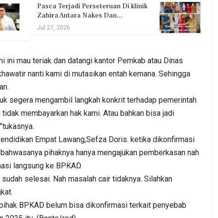
Pasca Terjadi Perseteruan Di klinik
Zahira Antara Nakes Dan…
Jul 27, 2026
mi ini mau teriak dan datangi kantor Pemkab atau Dinas
i khawatir nanti kami di mutasikan entah kemana. Sehingga
an.
uk segera mengambil langkah konkrit terhadap pemerintah
 tidak membayarkan hak kami. Atau bahkan bisa jadi
,”tukasnya.
 Pendidikan Empat Lawang,Sefza Doris. ketika dikonfirmasi
n bahwasanya pihaknya hanya mengajukan pemberkasan nah
rmasi langsung ke BPKAD.
u sudah selesai. Nah masalah cair tidaknya. Silahkan
kat.
n pihak BPKAD belum bisa dikonfirmasi terkait penyebab