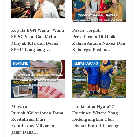
Kepala BGN Wanti—Wanti
Pasca Terjadi
SPPG Pakai Gas Melon,
Perseteruan Di klinik
Minyak Kita dan Beras
Zahira Antara Nakes Dan
SPHP, Langsung…
Keluarga Pasien.…
HEADLINE
EMPAT LAWANG
Milyaran
Hoaks atau Nyata??
Rupiah!!Gelontoran Dana
Destinasi Wisata Yang
Revitalisasi Dari
Didengungkan Oleh
Kemdikdas Milyaran
Dispar Empat Lawang
Jalur Dana…