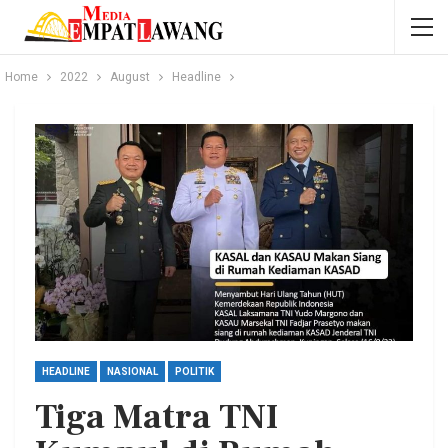
Home
2022
August
Headline
HEADLINE
NASIONAL
POLITIK
Tiga Matra TNI