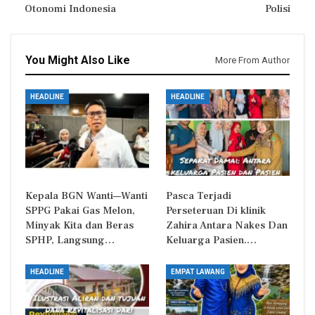
Otonomi Indonesia
Polisi
You Might Also Like
More From Author
HEADLINE
HEADLINE
Kepala BGN Wanti—Wanti
Pasca Terjadi
SPPG Pakai Gas Melon,
Perseteruan Di klinik
Minyak Kita dan Beras
Zahira Antara Nakes Dan
SPHP, Langsung…
Keluarga Pasien.…
HEADLINE
EMPAT LAWANG